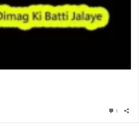
टिप्पणी
1