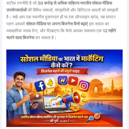
सटीक रणनीति है जो
50 करोड़ से अधिक सक्रिय भारतीय सोशल मीडिया
उपयोगकर्ताओं
की विविध भाषाओं, संस्कृतियों और डिजिटल आदतों को समझती
है। चाहे आप एक स्थानीय दुकानदार हों या एक ऑनलाइन ब्रांड, यह मास्टर
प्लान आपको
सोशल मीडिया पर अपना बिजनेस कैसे बढ़ाएं
इस सवाल का
व्यावहारिक जवाब देगा, और दिखाएगा कि कैसे आपका व्यवसाय एक
12 महीने
चलने वाला बिजनेस
बन सकता है।